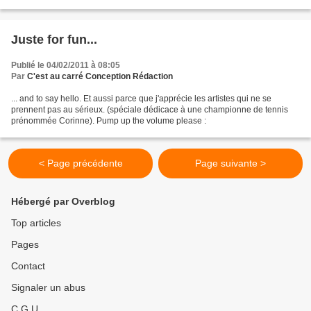
top 5 que vous pouvez...
Juste for fun...
Publié le 04/02/2011 à 08:05
Par
C'est au carré Conception Rédaction
... and to say hello. Et aussi parce que j'apprécie les artistes qui ne se
prennent pas au sérieux. (spéciale dédicace à une championne de tennis
prénommée Corinne). Pump up the volume please :
< Page précédente
Page suivante >
Hébergé par Overblog
Top articles
Pages
Contact
Signaler un abus
C.G.U.