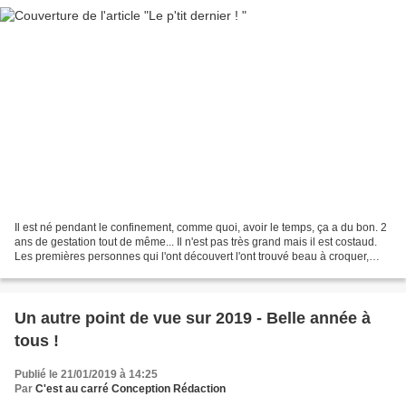
Il est né pendant le confinement, comme quoi, avoir le temps, ça a du bon. 2
ans de gestation tout de même... Il n'est pas très grand mais il est costaud.
Les premières personnes qui l'ont découvert l'ont trouvé beau à croquer,
c'est pas moi qui le dis...
Un autre point de vue sur 2019 - Belle année à
tous !
Publié le 21/01/2019 à 14:25
Par
C'est au carré Conception Rédaction