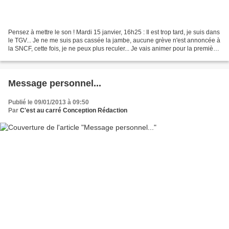
Pensez à mettre le son ! Mardi 15 janvier, 16h25 : Il est trop tard, je suis dans
le TGV... Je ne me suis pas cassée la jambe, aucune grève n'est annoncée à
la SNCF, cette fois, je ne peux plus reculer... Je vais animer pour la première
fois une formation...
Message personnel...
Publié le 09/01/2013 à 09:50
Par
C'est au carré Conception Rédaction