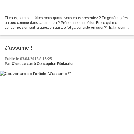
Et vous, comment faites-vous quand vous vous présentez ? En général, c'est
un peu comme dans ce titre non ? Prénom, nom, métier. En ce qui me
concerne, s'en suit la question qui tue "et ça consiste en quoi ?". Et là, étant
donné que je ne suis pas à l'aise...
J'assume !
Publié le 03/04/2013 à 15:25
Par
C'est au carré Conception Rédaction