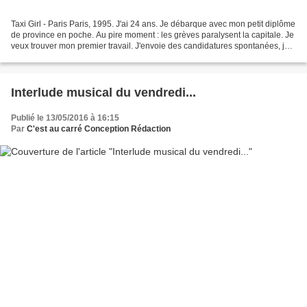
Taxi Girl - Paris Paris, 1995. J'ai 24 ans. Je débarque avec mon petit diplôme
de province en poche. Au pire moment : les grèves paralysent la capitale. Je
veux trouver mon premier travail. J'envoie des candidatures spontanées, je
réponds aux annonces....
Interlude musical du vendredi...
Publié le 13/05/2016 à 16:15
Par
C'est au carré Conception Rédaction