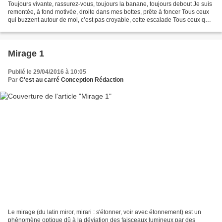
Toujours vivante, rassurez-vous, toujours la banane, toujours debout Je suis
remontée, à fond motivée, droite dans mes bottes, prête à foncer Tous ceux
qui buzzent autour de moi, c’est pas croyable, cette escalade Tous ceux qui
buzzent, buzzent à tour...
Mirage 1
Publié le 29/04/2016 à 10:05
Par
C'est au carré Conception Rédaction
Le mirage (du latin miror, mirari : s'étonner, voir avec étonnement) est un
phénomène optique dû à la déviation des faisceaux lumineux par des