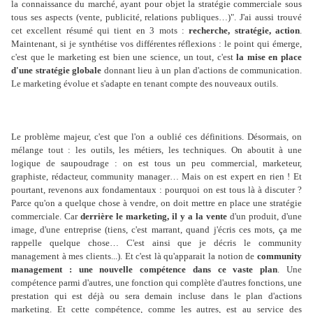
la connaissance du marché, ayant pour objet la stratégie commerciale sous
tous ses aspects (vente, publicité, relations publiques…)". J'ai aussi trouvé
cet excellent résumé qui tient en 3 mots :
recherche, stratégie, action
.
Maintenant, si je synthétise vos différentes réflexions : le point qui émerge,
c'est que le marketing est bien une science, un tout, c'est
la mise en place
d'une stratégie globale
donnant lieu à un plan d'actions de communication.
Le marketing évolue et s'adapte en tenant compte des nouveaux outils.
Le problème majeur, c'est que l'on a oublié ces définitions. Désormais, on
mélange tout : les outils, les métiers, les techniques. On aboutit à une
logique de saupoudrage : on est tous un peu commercial, marketeur,
graphiste, rédacteur, community manager… Mais on est expert en rien ! Et
pourtant, revenons aux fondamentaux : pourquoi on est tous là à discuter ?
Parce qu'on a quelque chose à vendre, on doit mettre en place une stratégie
commerciale. Car
derrière le marketing, il y a la vente
d'un produit, d'une
image, d'une entreprise (tiens, c'est marrant, quand j'écris ces mots, ça me
rappelle quelque chose… C'est ainsi que je décris le community
management à mes clients...). Et c'est là qu'apparait la notion de
community
management : une nouvelle compétence dans ce vaste plan
. Une
compétence parmi d'autres, une fonction qui complète d'autres fonctions, une
prestation qui est déjà ou sera demain incluse dans le plan d'actions
marketing. Et cette compétence, comme les autres, est au service des