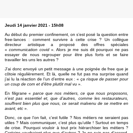
Jeudi 14 janvier 2021 - 15h08
Au début du premier confinement, on s’est posé la question entre
free-lances : comment survivre à cette crise ? Un collègue
directeur artistique a proposé des offres spéciales
«
communication covid
». Alors je me suis dit pourquoi ne pas
essayer de nous regrouper pour être plus forts et se faire
travailler les uns les autres ?
J’ai donc envoyé un petit message à une poignée de free que je
côtoie régulièrement. Et là, quelle ne fut pas ma surprise quand
j’ai lu la réaction de l’un d’entre eux : «
ça risque de passer pour
un coup de com et d’être plutôt mal vu
».
En filigrane «
parce que nos métiers, ce que nous proposons,
n’est pas essentiel et, que d’autres, comme les restaurateurs,
souffrent bien plus que nous, ce serait malvenu de se mettre en
avant, etc
».
Donc, ce que l’on fait, c’est futile ? Nos métiers ne seraient pas
utiles ? Mais communiquer, c’est plus qu’utile ! Surtout en temps
de crise. Pourquoi vouloir à tout prix hiérarchiser les métiers ?
Certains vaudraient plus que d’autres ? Je ne suis pas d’accord.