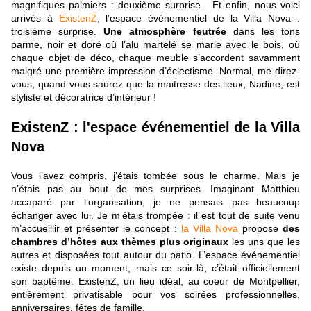
magnifiques palmiers : deuxième surprise. Et enfin, nous voici
arrivés à
ExistenZ
, l’espace événementiel de la Villa Nova :
troisième surprise.
Une atmosphère feutrée
dans les tons
parme, noir et doré où l’alu martelé se marie avec le bois, où
chaque objet de déco, chaque meuble s’accordent savamment
malgré une première impression d’éclectisme. Normal, me direz-
vous, quand vous saurez que la maitresse des lieux, Nadine, est
styliste et décoratrice d’intérieur !
ExistenZ : l'espace événementiel de la Villa
Nova
Vous l’avez compris, j’étais tombée sous le charme. Mais je
n’étais pas au bout de mes surprises. Imaginant Matthieu
accaparé par l’organisation, je ne pensais pas beaucoup
échanger avec lui. Je m’étais trompée : il est tout de suite venu
m’accueillir et présenter le concept :
la Villa Nova
propose
des
chambres d’hôtes aux thèmes plus originaux
les uns que les
autres et disposées tout autour du patio. L’espace événementiel
existe depuis un moment, mais ce soir-là, c’était officiellement
son baptême. ExistenZ, un lieu idéal, au coeur de Montpellier,
entièrement privatisable pour vos soirées professionnelles,
anniversaires, fêtes de famille.