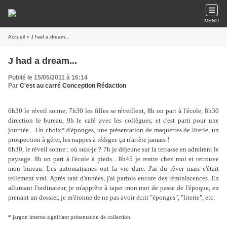
MENU
Accueil
» J had a dream...
J had a dream...
Publié le 15/05/2011 à 16:14
Par
C'est au carré Conception Rédaction
6h30 le réveil sonne, 7h30 les filles se réveillent, 8h on part à l'école, 8h30
direction le bureau, 9h le café avec les collègues, et c'est parti pour une
journée... Un choix* d'éponges, une présentation de maquettes de literie, un
prospection à gérer, les nappes à rédiger. ça n'arrête jamais !
6h30, le réveil sonne : où suis-je ? 7h je déjeune sur la terrasse en admirant le
paysage. 8h on part à l'école à pieds... 8h45 je rentre chez moi et retrouve
mon bureau.
Les automatismes ont la vie dure.
J'ai du rêver mais c'était
tellement vrai. Après tant d'années, j'ai parfois encore des réminiscences. En
allumant l'ordinateur, je m'apprête à taper mon mot de passe de l'époque, en
prenant un dossier, je m'étonne de ne pas avoir écrit "éponges", "literie", etc.
* jargon interne signifiant présentation de collection.