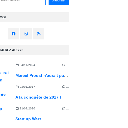
-MOI
IMEREZ AUSSI :
04/11/2024
…
Marcel Proust n'aurait pas été un bon concepteur rédacteur web...
02/01/2017
…
A la conquête de 2017 !
11/07/2016
…
Start up Wars...