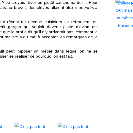
s ? Je croyais rêver ou plutôt cauchemarder… Pour
tats au brevet, des élèves allaient être
« orientés »
ui rêvent de devenir cuisiniers se retrouvent en
it garçon qui voulait devenir pilote d’avion est
que le prof a dit qu’il n’y arriverait pas, comment la
r journaliste a du mal à accepter les remarques de la
tif peut imposer un métier dans lequel on ne se
ser se réaliser ce pourquoi on est fait.