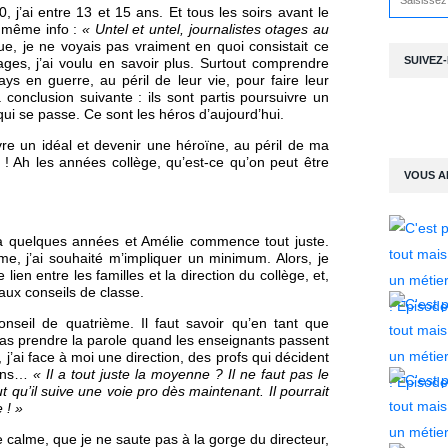
 j’ai entre 13 et 15 ans. Et tous les soirs avant le
la même info :
« Untel et untel, journalistes otages au
ue, je ne voyais pas vraiment en quoi consistait ce
SUIVEZ
sages, j’ai voulu en savoir plus. Surtout comprendre
ays en guerre, au péril de leur vie, pour faire leur
la conclusion suivante : ils sont partis poursuivre un
qui se passe. Ce sont les héros d’aujourd’hui.
vre un idéal et devenir une héroïne, au péril de ma
te ! Ah les années collège, qu’est-ce qu’on peut être
VOUS A
y a quelques années et Amélie commence tout juste.
e, j’ai souhaité m’impliquer un minimum. Alors, je
ien entre les familles et la direction du collège, et,
aux conseils de classe.
seil de quatrième. Il faut savoir qu’en tant que
as prendre la parole quand les enseignants passent
, j’ai face à moi une direction, des profs qui décident
 ans…
« Il a tout juste la moyenne ? Il ne faut pas le
t qu’il suive une voie pro dès maintenant. Il pourrait
 ! »
ste calme, que je ne saute pas à la gorge du directeur,