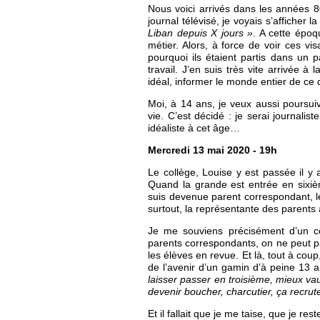
Nous voici arrivés dans les années 80,
journal télévisé, je voyais s’afficher 
Liban depuis X jours »
. A cette époq
métier. Alors, à force de voir ces vi
pourquoi ils étaient partis dans un p
travail. J’en suis très vite arrivée à 
idéal, informer le monde entier de ce 
Moi, à 14 ans, je veux aussi poursui
vie. C’est décidé : je serai journalis
idéaliste à cet âge…
Mercredi 13 mai 2020 - 19h
Le collège, Louise y est passée il 
Quand la grande est entrée en sixièm
suis devenue parent correspondant, le l
surtout, la représentante des parents 
Je me souviens précisément d’un con
parents correspondants, on ne peut p
les élèves en revue. Et là, tout à coup
de l’avenir d’un gamin d’à peine 13
laisser passer en troisième, mieux vau
devenir boucher, charcutier, ça recrute
Et il fallait que je me taise, que je re