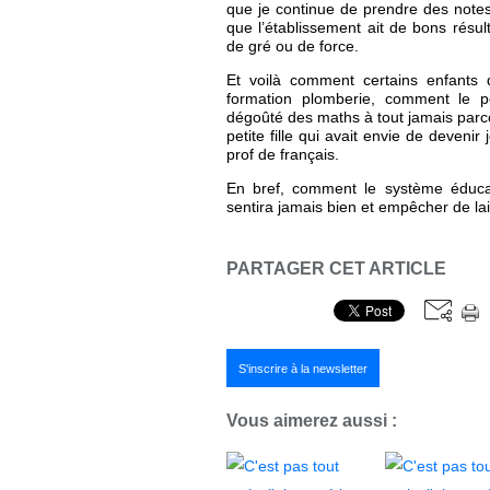
que je continue de prendre des note
que l’établissement ait de bons résul
de gré ou de force.
Et voilà comment certains enfants q
formation plomberie, comment le pet
dégoûté des maths à tout jamais parce 
petite fille qui avait envie de deveni
prof de français.
En bref, comment le système éduca
sentira jamais bien et empêcher de lais
PARTAGER CET ARTICLE
S'inscrire à la newsletter
Vous aimerez aussi :