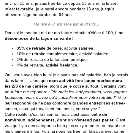
environ 15 ans, je suis free-lance depuis 13 ans et, si le sort
m'est favorable, je le serai encore pendant 13 ans, jusqu'à
atteindre l'âge honorable de 64 ans.
Ma tête à 64 ans face aux étudiants...
Donc si le montant net de ma future retraite s'élève à 100,
il se
décompose de la façon suivante :
85% de retraite de base, activité salariée,
10% de retraite complémentaire, activité salariée,
1% de retraite de la fonction publique,
4% de retraite, activité freelance.
Oui, vous avez bien lu, si je n'avais pas été salariée, ben je serais
dans la m...., alors que
mon activité
free-lance
représentera
les 2/3 de ma carrière
, alors que je cotise surtout. Certains vont
peut-être me répondre :
"Ah mais les indépendants, vous gagnez
beaucoup, vous n'avez qu'à capitaliser pour votre retraite !"
Et je
leur répondrai de ne pas confondre grandes entreprises et free-
lances, ceux qui travaillent tout seuls, vous voyez ?
Cette réalité, c'est la mienne, mais c'est aussi
celle de
nombreux indépendants, dont on n'entend pas parler
. C'est
vrai qu'il y a des catégories bien plus sexy à mettre en avant sur
les chaines d'infos. Puis, si nous les free, on faisait grève, ça ne