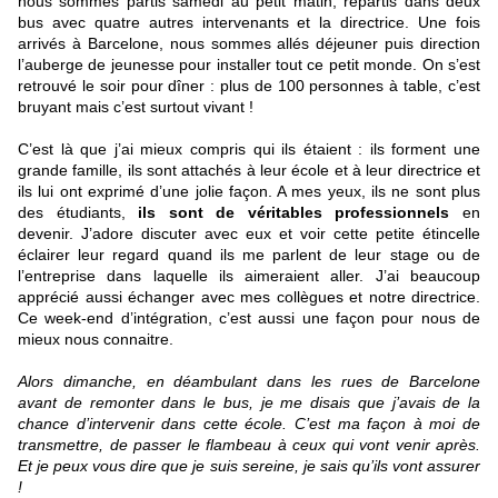
nous sommes partis samedi au petit matin, répartis dans deux
bus avec quatre autres intervenants et la directrice. Une fois
arrivés à Barcelone, nous sommes allés déjeuner puis direction
l’auberge de jeunesse pour installer tout ce petit monde. On s’est
retrouvé le soir pour dîner : plus de 100 personnes à table, c’est
bruyant mais c’est surtout vivant !
C’est là que j’ai mieux compris qui ils étaient : ils forment une
grande famille, ils sont attachés à leur école et à leur directrice et
ils lui ont exprimé d’une jolie façon. A mes yeux, ils ne sont plus
des étudiants,
ils sont de véritables professionnels
en
devenir. J’adore discuter avec eux et voir cette petite étincelle
éclairer leur regard quand ils me parlent de leur stage ou de
l’entreprise dans laquelle ils aimeraient aller. J’ai beaucoup
apprécié aussi échanger avec mes collègues et notre directrice.
Ce week-end d’intégration, c’est aussi une façon pour nous de
mieux nous connaitre.
Alors dimanche, en déambulant dans les rues de Barcelone
avant de remonter dans le bus, je me disais que j’avais de la
chance d’intervenir dans cette école. C’est ma façon à moi de
transmettre, de passer le flambeau à ceux qui vont venir après.
Et je peux vous dire que je suis sereine, je sais qu’ils vont assurer
!