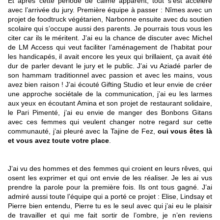
Et après cette période de calme apparent, tout s’est accéléré
avec l’arrivée du jury. Première équipe à passer : Nîmes avec un
projet de foodtruck végétarien, Narbonne ensuite avec du soutien
scolaire qui s’occupe aussi des parents. Je pourrais tous vous les
citer car ils le méritent. J’ai eu la chance de discuter avec Michel
de LM Access qui veut faciliter l’aménagement de l’habitat pour
les handicapés, il avait encore les yeux qui brillaient, ça avait été
dur de parler devant le jury et le public. J’ai vu Aziadé parler de
son hammam traditionnel avec passion et avec les mains, vous
avez bien raison ! J’ai écouté Gifting Studio et leur envie de créer
une approche sociétale de la communication, j’ai eu les larmes
aux yeux en écoutant Amina et son projet de restaurant solidaire,
le Pari Pimenté, j’ai eu envie de manger des Bonbons Gitans
avec ces femmes qui veulent changer notre regard sur cette
communauté, j’ai pleuré avec la Tajine de Fez,
oui vous êtes là
et vous avez toute votre place
.
J’ai vu des hommes et des femmes qui croient en leurs rêves, qui
osent les exprimer et qui ont envie de les réaliser. Je les ai vus
prendre la parole pour la première fois. Ils ont tous gagné. J’ai
admiré aussi toute l’équipe qui a porté ce projet : Elise, Lindsay et
Pierre bien entendu, Pierre tu es le seul avec qui j’ai eu le plaisir
de travailler et qui me fait sortir de l’ombre, je n’en reviens