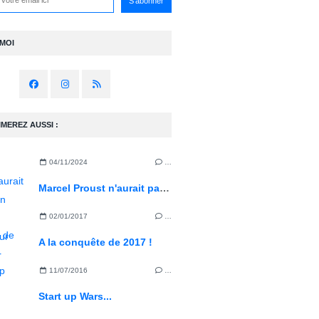
-MOI
IMEREZ AUSSI :
04/11/2024
…
Marcel Proust n'aurait pas été un bon concepteur rédacteur web...
02/01/2017
…
A la conquête de 2017 !
11/07/2016
…
Start up Wars...