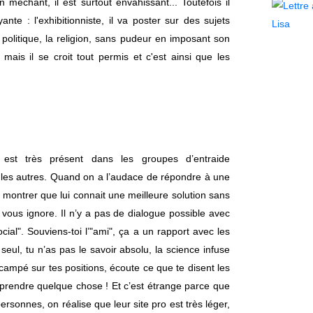
en méchant, il est surtout envahissant... Toutefois il
nte : l'exhibitionniste, il va poster sur des sujets
 politique, la religion, sans pudeur en imposant son
 mais il se croit tout permis et c'est ainsi que les
 est très présent dans les groupes d’entraide
ue les autres. Quand on a l’audace de répondre à une
ur montrer que lui connait une meilleure solution sans
vous ignore. Il n’y a pas de dialogue possible avec
ocial". Souviens-toi l’"ami", ça a un rapport avec les
 seul, tu n’as pas le savoir absolu, la science infuse
campé sur tes positions, écoute ce que te disent les
pprendre quelque chose ! Et c’est étrange parce que
sonnes, on réalise que leur site pro est très léger,