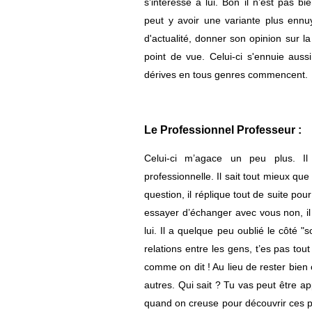
s’intéresse à lui. Bon il n’est pas bi
peut y avoir une variante plus ennuya
d'actualité, donner son opinion sur la
point de vue. Celui-ci s'ennuie aussi
dérives en tous genres commencent.
Le Professionnel Professeur :
Celui-ci m’agace un peu plus. Il
professionnelle. Il sait tout mieux q
question, il réplique tout de suite po
essayer d’échanger avec vous non, il 
lui. Il a quelque peu oublié le côté "s
relations entre les gens, t’es pas tout
comme on dit ! Au lieu de rester bien 
autres. Qui sait ? Tu vas peut être a
quand on creuse pour découvrir ces per