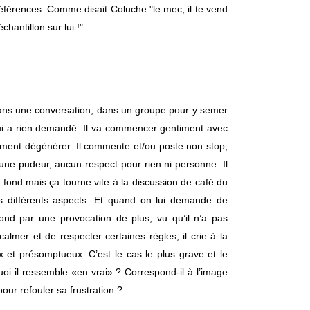
éférences. Comme disait Coluche "le mec, il te vend
chantillon sur lui !"
 dans une conversation, dans un groupe pour y semer
e lui a rien demandé. Il va commencer gentiment avec
ement dégénérer. Il commente et/ou poste non stop,
aucune pudeur, aucun respect pour rien ni personne. Il
 fond mais ça tourne vite à la discussion de café du
s différents aspects. Et quand on lui demande de
ond par une provocation de plus, vu qu’il n’a pas
lmer et de respecter certaines règles, il crie à la
ux et présomptueux. C’est le cas le plus grave et le
i il ressemble «en vrai» ? Correspond-il à l’image
pour refouler sa frustration ?