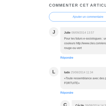
COMMENTER CET ARTIC
Ajouter un commentaire
J
Julie
08/09/2014 13:57
Pour les futurs e-sociologues : 
couleurs http://www.cles.com/enq
rouge-ou-vert
Répondre
L
ludo
25/08/2014 11:34
«Toute ressemblance avec des p
FORTUITE»
Répondre
C
Cécile
26/08/2014 14: